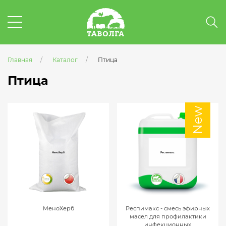
Главная
Каталог
Птица
Птица
New
МеноХерб
Респимакс
МеноХерб
Респимакс - cмесь эфирных
масел для профилактики
инфекционных